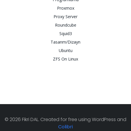
Proxmox
Proxy Server
Roundcube
Squid3
Tasarım/Dizayn
Ubuntu
ZFS On Linux
© 2026 Fikri DAL. Created for free using WordPress and
Colibri