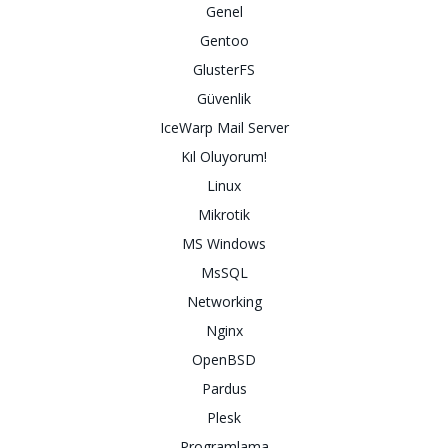
Genel
Gentoo
GlusterFS
Güvenlik
IceWarp Mail Server
Kıl Oluyorum!
Linux
Mikrotik
MS Windows
MsSQL
Networking
Nginx
OpenBSD
Pardus
Plesk
Programlama