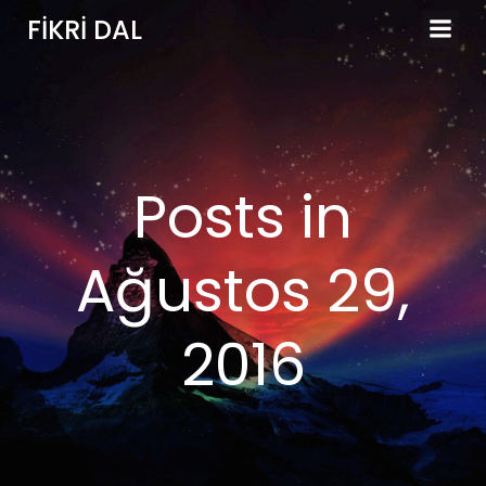
İçeriğe
FIKRI DAL
geç
Posts in
Ağustos 29,
2016