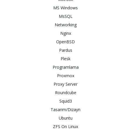
MS Windows
MsSQL
Networking
Nginx
OpenBSD
Pardus
Plesk
Programlama
Proxmox
Proxy Server
Roundcube
Squid3
Tasarım/Dizayn
Ubuntu
ZFS On Linux