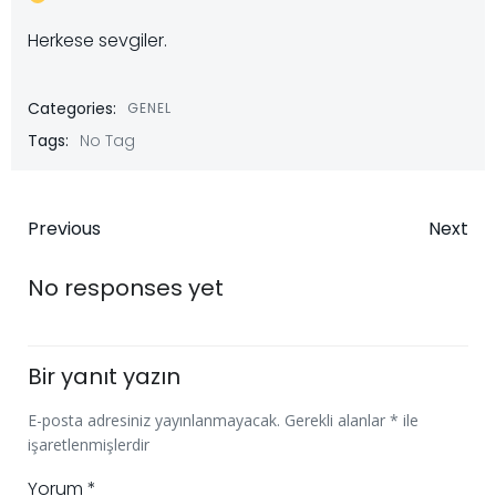
Herkese sevgiler.
Categories:
GENEL
Tags:
No Tag
Post
Post
Previous
Next
navigation
navigatio
No responses yet
Bir yanıt yazın
E-posta adresiniz yayınlanmayacak.
Gerekli alanlar
*
ile
işaretlenmişlerdir
Yorum
*