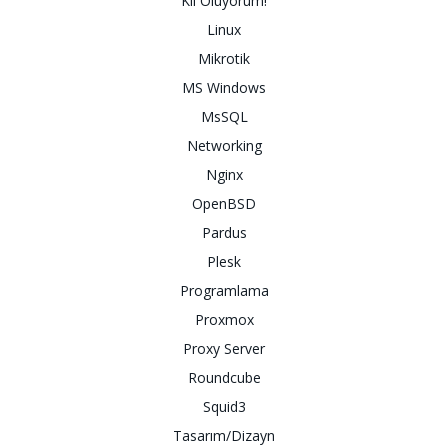
Kıl Oluyorum!
Linux
Mikrotik
MS Windows
MsSQL
Networking
Nginx
OpenBSD
Pardus
Plesk
Programlama
Proxmox
Proxy Server
Roundcube
Squid3
Tasarım/Dizayn