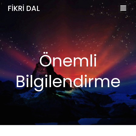
İçeriğe
FIKRI DAL
geç
Önemli
Bilgilendirme